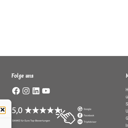
Folge uns
Facebook
Instagram
LinkedIn
YouTube
ü
S
G
I