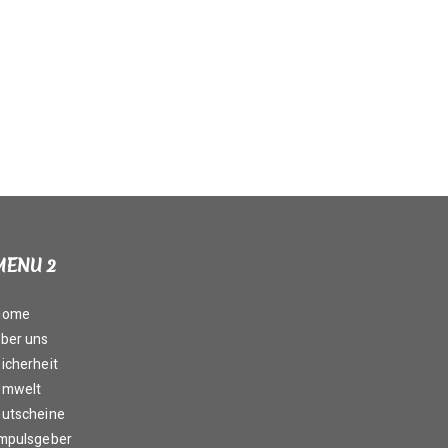
MENU 2
Home
ber uns
icherheit
Umwelt
utscheine
mpulsgeber