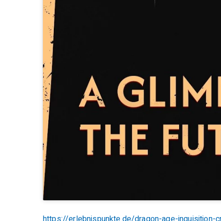
https://erlebnispunkte.de/dragon-age-inquisitio