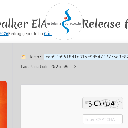
alker ElAmigos Release 
 2026
Beitrag gepostet in
Cheats
erlebnispun
SUP KANU EVENTS
Hash:
cda9fa95184fe315e945d7f7775a3e8
2026-06-12
Last Updated: