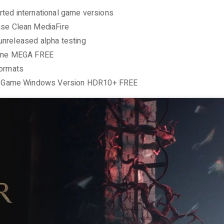
orted international game versions
se Clean MediaFire
 unreleased alpha testing
Game MEGA FREE
formats
le Game Windows Version HDR10+ FREE