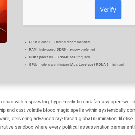
Verify
CPU:
8-core / 16-thread
recommended
RAM:
high-speed
DDR5 memory
preferred
Disk Space:
80 GB
NVMe SSD
required
GPU:
modern architecture (
Ada Lovelace / RDNA 3
minimum)
eturn with a sprawling, hyper-realistic dark fantasy open-worl
ip and cast volatile blood magic spells within systemically c
re, delivering advanced ray-traced global illumination, lifelike
arrative sandbox where every political assassination permanent