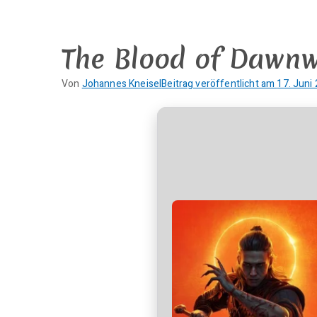
Zum
Inhalt
springen
The Blood of Dawnw
Von
Johannes Kneisel
Beitrag veröffentlicht am
17. Juni
K
e
i
n
e
K
o
m
m
e
n
t
a