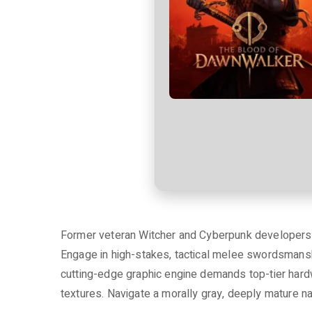
r
e
zu
The
Blood
of
Dawnwalker
ElAmigos
Release
for
PC
Former veteran Witcher and Cyberpunk developers r
Engage in high-stakes, tactical melee swordsmansh
cutting-edge graphic engine demands top-tier hardwa
textures. Navigate a morally gray, deeply mature n