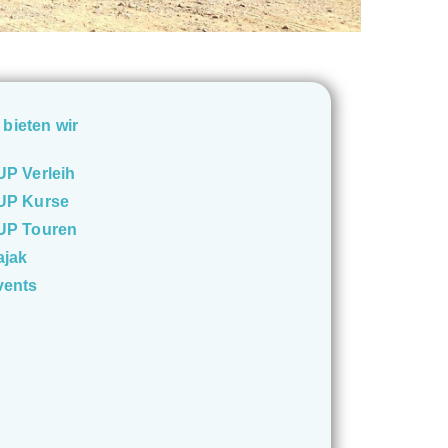
 bieten wir
UP Verleih
UP Kurse
UP Touren
ajak
vents