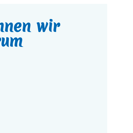
nnen wir
rum