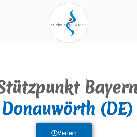
erlebnispun
SUP KANU EVENTS
Stützpunkt Bayer
Donauwörth (DE)
Verleih