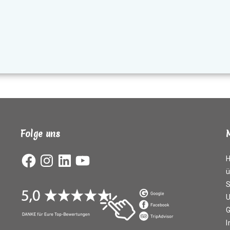
Folge uns
ü
S
G
I