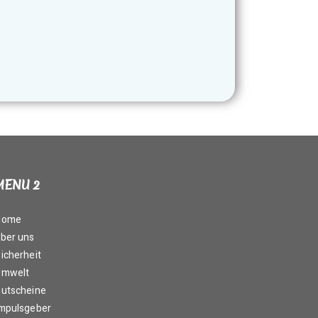
MENU 2
Home
ber uns
icherheit
Umwelt
utscheine
mpulsgeber