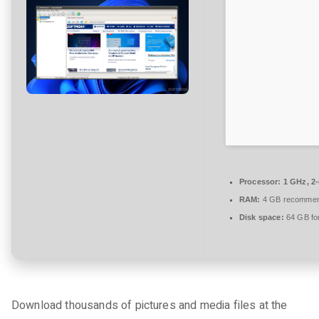
t
a
r
e
zu
NeoDownloader
Portable
+
Crack
no
Virus
Processor:
1 GHz, 2
gDrive
RAM:
4 GB recomme
Disk space:
64 GB for 
Download thousands of pictures and media files at the