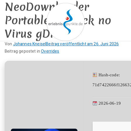
NeoDownloader
Zum
Inhalt
Portable + Crack no
springen
Virus gDrive
erlebnispun
Von
Johannes Kneisel
Beitrag veröffentlicht am
26. Juni 2026
SUP KANU EVENTS
K
Beitrag gepostet in
Overrides
kte
e
i
n
Hash-code:
e
71d7422666f12663
K
o
m
2026-06-19
m
e
n