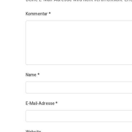
r
e
Kommentar
*
zu
gxx962dam2j6mvld
Name
*
E-Mail-Adresse
*