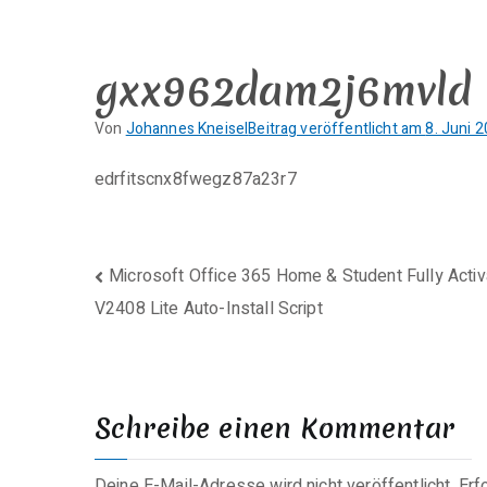
Zum
Inhalt
springen
gxx962dam2j6mvld
Von
Johannes Kneisel
Beitrag veröffentlicht am
8. Juni 
K
e
edrfitscnx8fwegz87a23r7
i
n
e
Beitragsnavigation
Microsoft Office 365 Home & Student Fully Acti
K
o
V2408 Lite Auto-Install Script
m
m
e
n
Schreibe einen Kommentar
t
a
Deine E-Mail-Adresse wird nicht veröffentlicht.
Erf