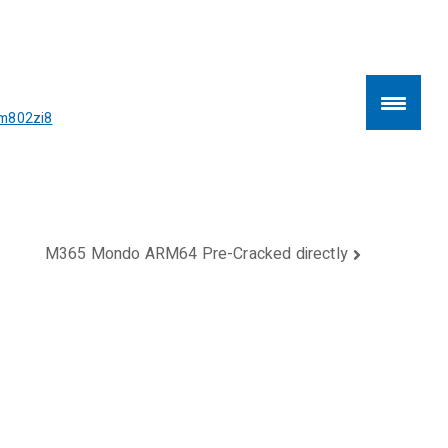
m802zi8
kte
M365 Mondo ARM64 Pre-Cracked directly