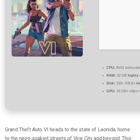
r
e
zu
Grand
Theft
Auto
VI
Cracked
Stable
CPU:
AVX2 instructio
RAM:
32 GB
highly
Disk:
150+ GB for
hi
GPU:
16 GB+ video
Grand Theft Auto VI heads to the state of Leonida, home
to the neon-soaked streets of Vice City and beyond. This