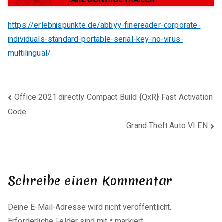
https://erlebnispunkte.de/abbyy-finereader-corporate-
individuals-standard-portable-serial-key-no-virus-
multilingual/
Beitragsnavigation
Office 2021 directly Compact Build {QxR} Fast Activation
Code
Grand Theft Auto VI EN
Schreibe einen Kommentar
Deine E-Mail-Adresse wird nicht veröffentlicht.
Erforderliche Felder sind mit
*
markiert