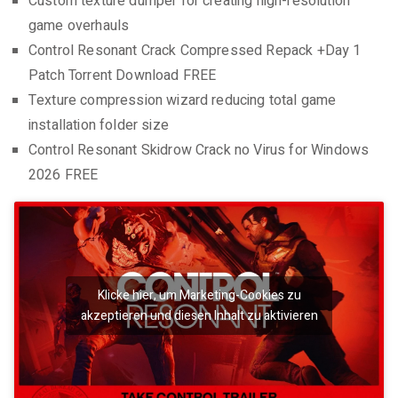
Custom texture dumper for creating high-resolution
game overhauls
Control Resonant Crack Compressed Repack +Day 1
Patch Torrent Download FREE
Texture compression wizard reducing total game
installation folder size
Control Resonant Skidrow Crack no Virus for Windows
2026 FREE
Klicke hier, um Marketing-Cookies zu
akzeptieren und diesen Inhalt zu aktivieren