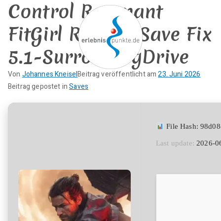
Control Resonant
Zum
Inhalt
FitGirl Repack Save Fix
springen
5.1-Surround gDrive
erlebnispun
Von
Johannes Kneisel
Beitrag veröffentlicht am
23. Juni 2026
SUP KANU EVENTS
K
Beitrag gepostet in
Saves
kte
e
i
n
File Hash: 98d0
e
Last update:
2026-0
K
o
m
m
e
n