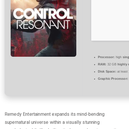
t
a
r
e
zu
Control
Resonant
FitGirl
Repack
Processor:
high
sing
Save
RAM:
32 GB
highly
Fix
Disk Space:
at least
5.1-
Graphic Processor:
Surround
gDrive
Remedy Entertainment expands its mind-bending
supernatural universe within a visually stunning