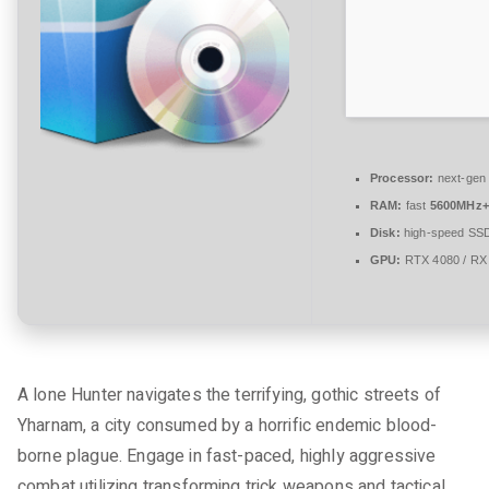
t
a
r
e
zu
Bloodborne
Cracked
Processor:
next-gen 
Update
RAM:
fast
5600MHz+
Steam
Disk:
high-speed SS
Rip
GPU:
RTX 4080 / RX
Clean
Direct
Link
2026
A lone Hunter navigates the terrifying, gothic streets of
Yharnam, a city consumed by a horrific endemic blood-
borne plague. Engage in fast-paced, highly aggressive
combat utilizing transforming trick weapons and tactical