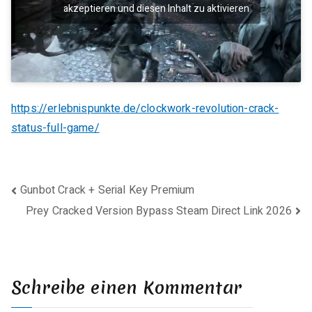
akzeptieren und diesen Inhalt zu aktivieren
https://erlebnispunkte.de/clockwork-revolution-crack-
status-full-game/
Beitragsnavigation
Gunbot Crack + Serial Key Premium
Prey Cracked Version Bypass Steam Direct Link 2026
Schreibe einen Kommentar