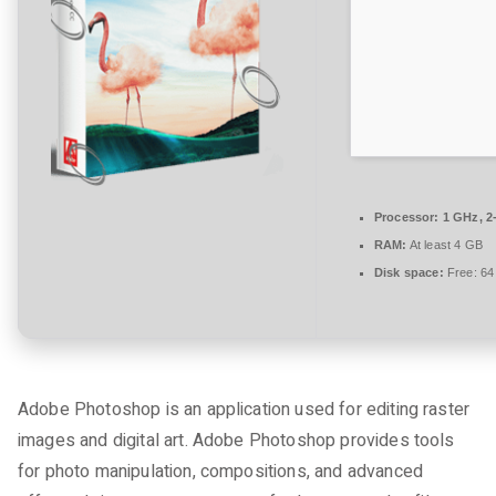
t
a
r
e
zu
Adobe
Photoshop
Portable
Processor:
1 GHz, 2
+
RAM:
At least 4 GB
Keygen
Disk space:
Free: 64
Clean
[Stable]
2026
Adobe Photoshop is an application used for editing raster
images and digital art. Adobe Photoshop provides tools
for photo manipulation, compositions, and advanced